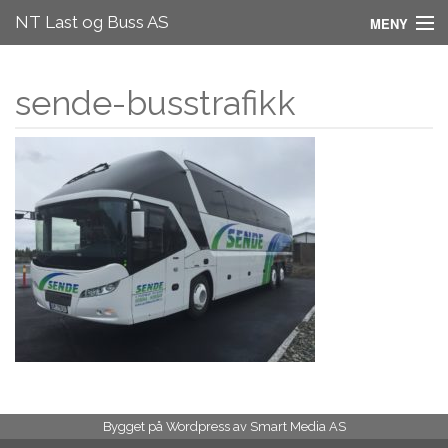
NT Last og Buss AS
MENY
Om oss
sende-busstrafikk
Partnere
Spør oss
Verksted & Delelager
Kjøretøy levert av oss
Bygget på Wordpress av
Smart Media AS