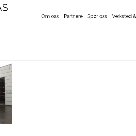
AS
Om oss
Partnere
Spør oss
Verksted &