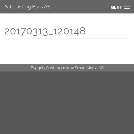
NT Last og Buss AS
MENY
Om oss
20170313_120148
Partnere
Spør oss
Verksted & Delelager
Bygget på Wordpress av
Smart Media AS
Kjøretøy levert av oss