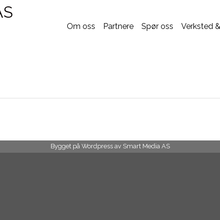
AS
Om oss
Partnere
Spør oss
Verksted &
Bygget på Wordpress av
Smart Media AS